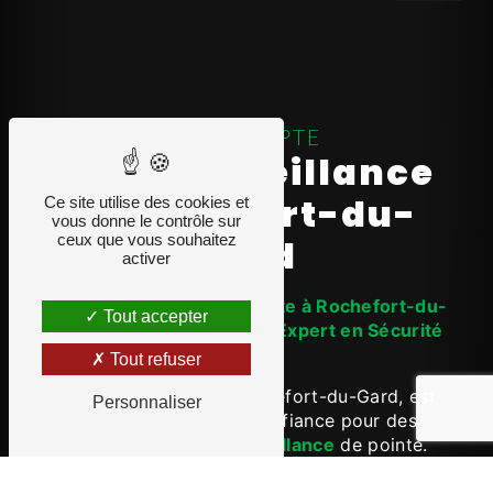
DOMADAPTE
vidéosurveillance
à Rochefort-du-
Ce site utilise des cookies et
vous donne le contrôle sur
ceux que vous souhaitez
Gard
activer
Vidéosurveillance de Pointe à Rochefort-du-
Tout accepter
Gard : Domadapte, Votre Expert en Sécurité
Visuelle
Tout refuser
Domadapte, basé à Rochefort-du-Gard, est
Personnaliser
votre partenaire de confiance pour des
solutions de
vidéosurveillance
de pointe.
Avec nos systèmes intelligents, assurez-vous