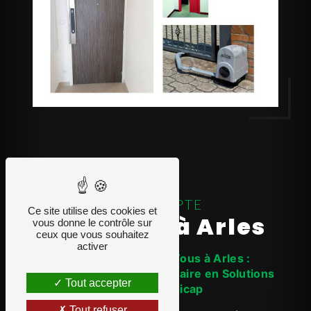
DOMADAPTE
Ce site utilise des cookies et
handicap à Arles
vous donne le contrôle sur
ceux que vous souhaitez
activer
L'Accessibilité pour Tous à Arles :
Domadapte, Votre Partenaire en Solutions
Tout accepter
pour le Handicap
Tout refuser